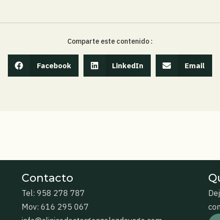
Comparte este contenido :
Facebook
LinkedIn
Email
Contacto
Qu
Tel: 958 278 787
Dej
Mov: 616 295 067
con